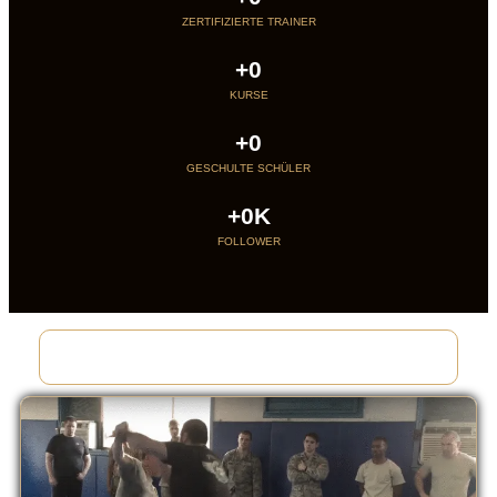
ZERTIFIZIERTE TRAINER
+
0
KURSE
+
0
GESCHULTE SCHÜLER
+
0
K
FOLLOWER
TRAINER OF : SPECIAL FORCES - MILITARY - POLICE - AVIATION
COMPANIES - CIVILIANS