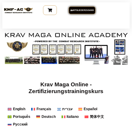
MITGLIEDERZUGANG
Krav Maga Online -
Zertifizierungstrainingskurs
English
Français
עברית
Español
Português
Deutsch
Italiano
简体中文
Русский