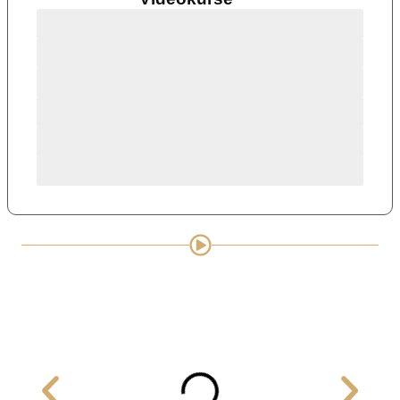
SCHWARZGURT DAN 2 – STRAFVERFOLGUNG
SCHWARZGURT DAN 3 – MILITÄR
SCHWARZGURT DAN 4 – PERSONENSCHUTZ
SCHWARZGURT DAN 5 – AIR MARSHAL
MASTER DAN 6 – TERRORBEKÄMPFUNG
MASTER DAN 7 – EXPERTE